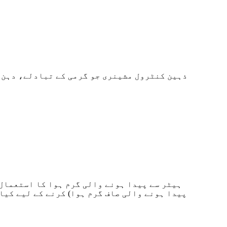
ذہین کنٹرول مشینری جو گرمی کے تبادلے، دہن 
ہیٹر سے پیدا ہونے والی گرم ہوا کا استعمال 
پیدا ہونے والی صاف گرم ہوا) کرنے کے لیے کیا