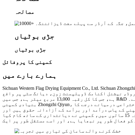
مصالحہ
جڑی بوٹیاں
جڑی بوٹیاں
کمپنی کا پروفائل
ہمارے بارے میں
Sichuan Western Flag Drying Equipment. کی ایک مکمل ملکیتی ذیلی کمپنی ہے جو ٹیکنالوجی پر مبنی کمپنی ہے جو R&D،
والے آلات کی فروخت کو مربوط کرتی ہے۔ خود ساختہ فیکٹری نمبر 31، سیکشن 3، منشان روڈ، نیشنل اکنامک ڈویلپمنٹ زون، دیانگ سٹی پر واقع
بنیادی کمپنی Zhongzhi Qiyun، دیانگ شہر میں ایک کلیدی معاون پراجیکٹ کے طور پر جو کہ ایک قومی ہائی ٹیک انٹرپرائز، ایک تکنیکی اور اختراعی درمیانے درجے کا
کیا ہے۔ کمپنی کے پاس درآمد اور برآمد کے آزادانہ حقوق ہیں اور
وہ چین میں ڈرائینگ ایکویپمنٹ انڈسٹری میں سرحد پار ای کامرس کی علمبردار ہے۔ اپنے قیام کے بعد سے گزشتہ 15 سالوں میں، کمپنی نے دیانتداری کے ساتھ کام کیا