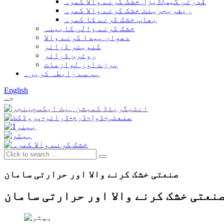
قدرتی گیس/ڈیزل خشک کرنے والا کمرہ
ریفریجرینٹ خشک کرنے والا کمرہ
بھاپ خشک کرنے کا کمرہ
خشک کرنے والی کابینہ
دھواں پیدا کرنے والا
کنویئر ڈرائر
روٹری ڈرائر
پرزے اور لوازمات
ہم سے رابطہ کریں۔
English
-->
صنعتی خشک کرنے والا اور حرارتی سامان
نعتی خشک کرنے والا اور حرارتی سامان