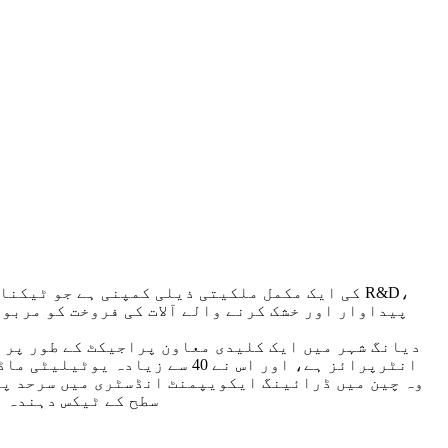
انٹرپرائز ہے، اور اس نے 40 
ہے، سماجی ذمہ داریوں کو فعال طور پر نبھایا ہے، 