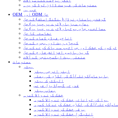
اکثر پوچھے گئے سوالات
مصنوعات کی فہرست ڈاؤن لوڈ کریں۔
خبریں
OEM اور ODM حل
گوشت، پاستا، نوڈل (ہنگنگ اسٹف) کے حل
پھل، سبزیاں (ٹرے پر چیزیں) حل
مصالحے، جڑی بوٹیاں (ٹرے پر چیزیں) حل
نشاستہ کا حل
اناج، فیڈ، کھاد کے حل
کیچڑ، ریت اور بجری کے حل
ٹرکوں کو خشک اور جراثیم سے پاک کرنے کے حل
گرین ہاؤس، افزائش فارم کے حل
صنعتی ہیٹ ایکسچینجر کے آلات
مصنوعات
ہیٹر
ایئر انرجی ہیٹر
بایوماس/کوئلہ/آگ کی لکڑی کی بھٹی
الیکٹرک ہیٹر
قدرتی گیس/ڈیزل فرنس
بھاپ ہیٹر
خشک کرنے والا کمرہ
ہوا کی توانائی خشک کرنے والا کمرہ
اس/کوئلہ/آگ کی لکڑی خشک کرنے کا کمرہ
برقی خشک کرنے والا کمرہ
انٹیگرل خشک کرنے والا کمرہ