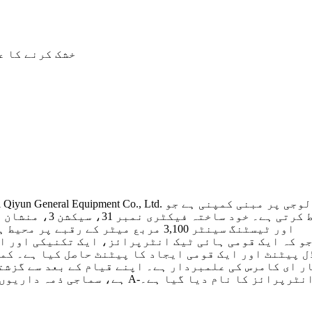
 Co., Ltd. Sichuan Zhongzhi Qiyun General Equipment Co., Ltd
پیداوار اور خشک کرنے 
ہے، جس کا کل رقبہ 13,000 مربع میٹر ہے، جس میں R&D اور ٹیسٹنگ سینٹر 3,100 مربع میٹر کے رقبے پر محیط ہے۔
سے زیادہ یوٹیلیٹی ماڈل پیٹنٹ اور ایک قومی ایجاد کا پیٹنٹ حاصل 
اور اسے مستقل طور پر ایک A-سطح کے ٹیکس دہندہ انٹرپرائز کا نام دیا گیا ہے۔