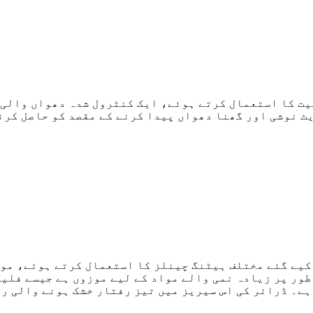
یت کا استعمال کرتے ہوئے، ایک کنٹرول شدہ دھواں والی 
یٹ نوشی اور گھنا دھواں پیدا کرنے کے مقصد کو حاصل کرن
 کیے گئے مختلف ہیٹنگ چینلز کا استعمال کرتے ہوئے، مو
طور پر زیادہ نمی والے مواد کے لیے موزوں ہے جیسے فلی
ہے۔ ڈرائر کی اس سیریز میں تیز رفتار خشک ہونے والی ر