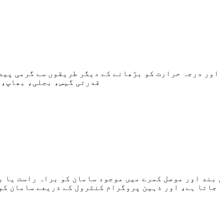
اور درجہ حرارت کو بڑھانے کے دیگر طریقوں سے گرمی پید
قدرتی گیس، بجلی، بھاپ، 
بند اور موصل کمرے میں موجود سامان کو براہ راست یا ب
 جاتا ہے، اور ذہین پروگرام کنٹرول کے ذریعے سامان کو