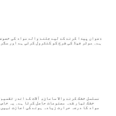
دھواں پیدا کرنے کے لیے جلنے والے مواد کی خصوص
ہے۔ موٹر فیڈ کی شرح کو کنٹرول کرتی ہے اور سگر
مسلسل خشک کرنے والا سامان، آلات کے اندر تقسیم
خشک تیار شدہ مصنوعات حاصل کرتا ہے۔ یہ خاص 
مواد کا درجہ حرارت زیادہ ہونے کی اجازت نہیں 