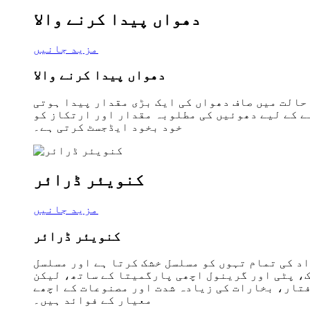
دھواں پیدا کرنے والا
مزید جانیں
دھواں پیدا کرنے والا
حالت میں صاف دھواں کی ایک بڑی مقدار پیدا ہوتی
ے کے لیے دھوئیں کی مطلوبہ مقدار اور ارتکاز کو
خود بخود ایڈجسٹ کرتی ہے۔
کنویئر ڈرائر
مزید جانیں
کنویئر ڈرائر
اد کی تمام تہوں کو مسلسل خشک کرتا ہے اور مسلسل
ک، پٹی اور گرینول اچھی پارگمیتا کے ساتھ، لیکن
فتار، بخارات کی زیادہ شدت اور مصنوعات کے اچھے
معیار کے فوائد ہیں۔