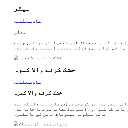
ہیٹر
مزید جانیں
ہیٹر
ا کرنے کے لیے مختلف قسم کے حرارتی ذرائع، جیسے
ہوا کی توانائی، کوئلہ وغیرہ استعمال کرتی ہے۔
خشک کرنے والا کمرہ
مزید جانیں
خشک کرنے والا کمرہ
الواسطہ طور پر گرم کرنے (دوبارہ تبادلے کے بعد
 پانی کی کمی اور ڈیہومیڈیفائی کر دیا جاتا ہے،
تاکہ مطلوبہ مصنوعات حاصل کی جا سکیں۔