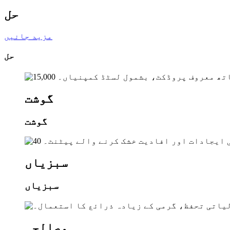
حل
مزید جانیں
حل
گوشت
گوشت
سبزیاں
سبزیاں
مصالحہ