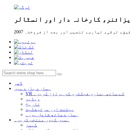
یزائنر، کارخانہ دار اور انسٹالر
ے تحقیق، ترقی، تیاری، تنصیب اور بعد از فروخت۔
گھر
ہمارے بارے میں
VR کے ساتھ ہماری فیکٹری کو براؤز کریں۔
ویڈیو
تاریخ
پیٹنٹ اور سرٹیفکیٹ
ہمارے ساتھ شامل ہوں۔
ہمیں کیوں منتخب کریں۔
کیسز