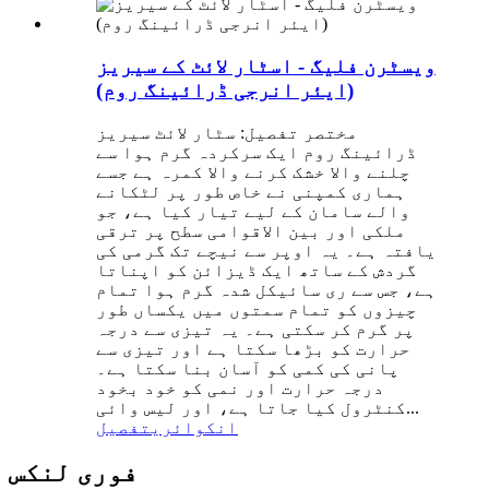
ویسٹرن فلیگ - اسٹار لائٹ کے سیریز
(ایئر انرجی ڈرائینگ روم)
مختصر تفصیل: سٹار لائٹ سیریز
ڈرائینگ روم ایک سرکردہ گرم ہوا سے
چلنے والا خشک کرنے والا کمرہ ہے جسے
ہماری کمپنی نے خاص طور پر لٹکانے
والے سامان کے لیے تیار کیا ہے، جو
ملکی اور بین الاقوامی سطح پر ترقی
یافتہ ہے۔ یہ اوپر سے نیچے تک گرمی کی
گردش کے ساتھ ایک ڈیزائن کو اپناتا
ہے، جس سے ری سائیکل شدہ گرم ہوا تمام
چیزوں کو تمام سمتوں میں یکساں طور
پر گرم کر سکتی ہے۔ یہ تیزی سے درجہ
حرارت کو بڑھا سکتا ہے اور تیزی سے
پانی کی کمی کو آسان بنا سکتا ہے۔
درجہ حرارت اور نمی کو خود بخود
کنٹرول کیا جاتا ہے، اور لیس وائی...
انکوائری
تفصیل
فوری لنکس