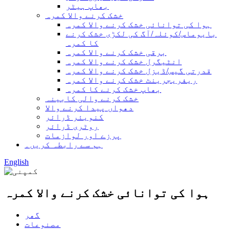
بھاپ ہیٹر
خشک کرنے والا کمرہ
ہوا کی توانائی خشک کرنے والا کمرہ
بایوماس/کوئلہ/آگ کی لکڑی خشک کرنے
کا کمرہ
برقی خشک کرنے والا کمرہ
انٹیگرل خشک کرنے والا کمرہ
قدرتی گیس/ڈیزل خشک کرنے والا کمرہ
ریفریجرینٹ خشک کرنے والا کمرہ
بھاپ خشک کرنے کا کمرہ
خشک کرنے والی کابینہ
دھواں پیدا کرنے والا
کنویئر ڈرائر
روٹری ڈرائر
پرزے اور لوازمات
ہم سے رابطہ کریں۔
English
ہوا کی توانائی خشک کرنے والا کمرہ
گھر
مصنوعات