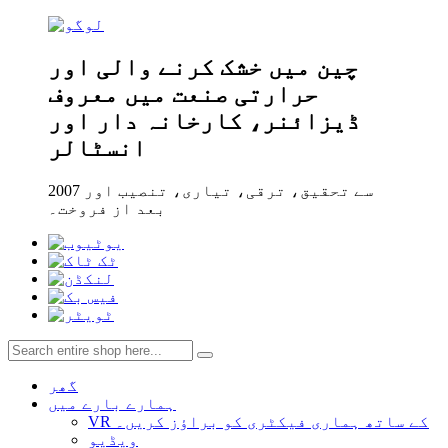
چین میں خشک کرنے والی اور
حرارتی صنعت میں معروف
ڈیزائنر، کارخانہ دار اور
انسٹالر
2007 سے تحقیق، ترقی، تیاری، تنصیب اور
بعد از فروخت۔
گھر
ہمارے بارے میں
VR کے ساتھ ہماری فیکٹری کو براؤز کریں۔
ویڈیو