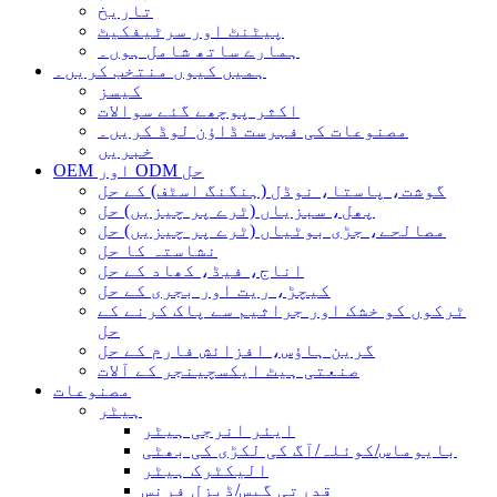
تاریخ
پیٹنٹ اور سرٹیفکیٹ
ہمارے ساتھ شامل ہوں۔
ہمیں کیوں منتخب کریں۔
کیسز
اکثر پوچھے گئے سوالات
مصنوعات کی فہرست ڈاؤن لوڈ کریں۔
خبریں
OEM اور ODM حل
گوشت، پاستا، نوڈل (ہنگنگ اسٹف) کے حل
پھل، سبزیاں (ٹرے پر چیزیں) حل
مصالحے، جڑی بوٹیاں (ٹرے پر چیزیں) حل
نشاستہ کا حل
اناج، فیڈ، کھاد کے حل
کیچڑ، ریت اور بجری کے حل
ٹرکوں کو خشک اور جراثیم سے پاک کرنے کے
حل
گرین ہاؤس، افزائش فارم کے حل
صنعتی ہیٹ ایکسچینجر کے آلات
مصنوعات
ہیٹر
ایئر انرجی ہیٹر
بایوماس/کوئلہ/آگ کی لکڑی کی بھٹی
الیکٹرک ہیٹر
قدرتی گیس/ڈیزل فرنس