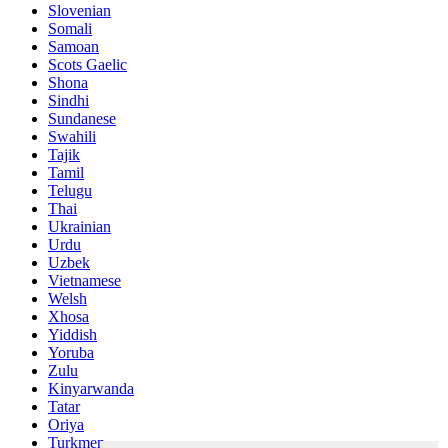
Slovenian
Somali
Samoan
Scots Gaelic
Shona
Sindhi
Sundanese
Swahili
Tajik
Tamil
Telugu
Thai
Ukrainian
Urdu
Uzbek
Vietnamese
Welsh
Xhosa
Yiddish
Yoruba
Zulu
Kinyarwanda
Tatar
Oriya
Turkmen