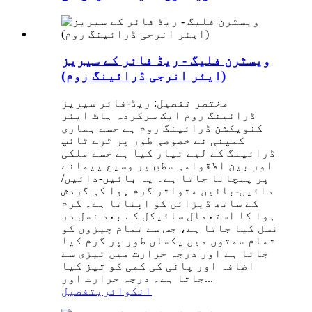
ویسٹرن فلیگ - ریڈ فائر کے سیریز
(ایئر انرجی ڈرائینگ روم)
مختصر تفصیل: ریڈ-فائر سیریز
ڈرائینگ روم ایک سرکردہ ہاٹ ایئر
کنویکشن ڈرائینگ روم ہے جسے ہماری
کمپنی نے خصوصی طور پر ٹرے ٹائپ
ڈرائینگ کے لیے تیار کیا ہے جسے ملکی
اور بین الاقوامی سطح پر وسیع پیمانے
پر پہچانا جاتا ہے۔ یہ بائیں-دائیں/
دائیں-بائیں متواتر گرم ہوا کی گردش
کے ساتھ ڈیزائن کو اپناتا ہے۔ گرم
ہوا کا استعمال سائیکل کے بعد نسل در
نسل کیا جاتا ہے، جس سے تمام چیزوں کو
تمام سمتوں میں یکساں طور پر گرم کیا
جاتا ہے اور درجہ حرارت میں تیزی سے
اضافہ اور پانی کی کمی کو تیز کیا
جاتا ہے۔ درجہ حرارت اور...
انکوائری
تفصیل