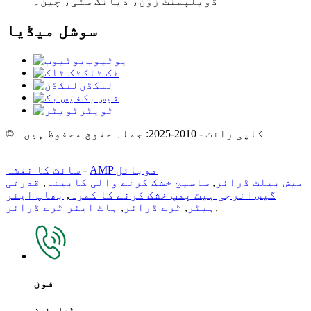
ڈویلپمنٹ زون، دیانگ سٹی، چین۔
سوشل میڈیا
یوٹیوب
ٹک ٹاک
لنکڈن
فیس بک
ٹویٹر
© کاپی رائٹ - 2010-2025: جملہ حقوق محفوظ ہیں۔
AMP موبائل
-
سائٹ کا نقشہ
میش بیلٹ ڈرائر
,
ساسیج خشک کرنے والی کابینہ
,
قدرتی
گیس انرجی ہیٹ پمپ خشک کرنے کا کمرہ
,
بھاپ ایئر
,
ہیٹر
,
ٹرے ڈرائر
,
ہاٹ ایئر ٹرے ڈرائر
فون
ٹیلی فون