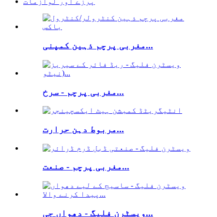
پرزے اور لوازمات
مغربی پرچم ذہین کمپنی...
مغربی پرچم - سرخ...
مربوط دہن حرارت...
مغربی پرچم - صنعت...
ویسٹرن فلیگ - دھواں جی...