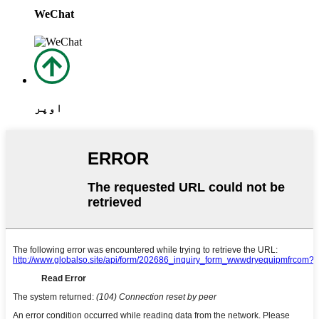
WeChat
اوپر