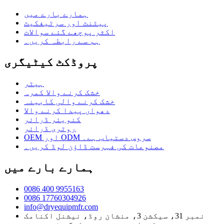
ہمارے بارے میں
پیٹنٹ اور سرٹیفکیٹ
اکثر پوچھے گئے سوالات
ہم سے رابطہ کریں۔
پروڈکٹ کیٹیگری
ہیٹر
خشک کرنے والا کمرہ
خشک کرنے والی کابینہ
دھواں پیدا کرنے والا
کنویئر ڈرائر
روٹری ڈرائر
OEM اور ODM سروس دستیاب ہے۔
مصنوعات کی فہرست ڈاؤن لوڈ کریں۔
ہمارے بارے میں
0086 400 9955163
0086 17760304926
info@dryequipmfr.com
نمبر 31، سیکشن 3، منشان روڈ، نیشنل اکنامک