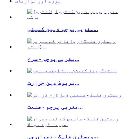
پرزے اور لوازمات
مغربی پرچم ذہین کمپنی...
مغربی پرچم - سرخ...
مربوط دہن حرارت...
مغربی پرچم - صنعت...
ویسٹرن فلیگ - دھواں جی...