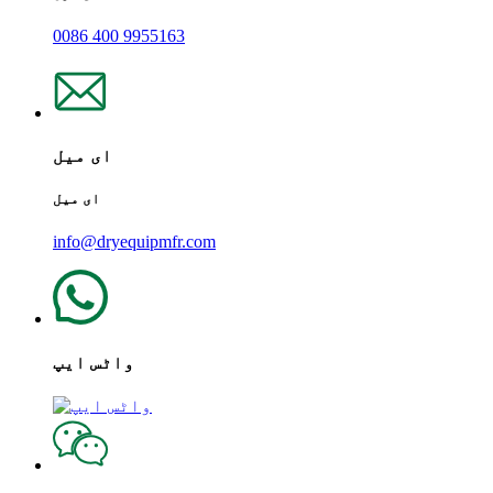
0086 400 9955163
ای میل
ای میل
info@dryequipmfr.com
واٹس ایپ