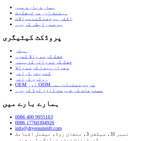
ہمارے بارے میں
پیٹنٹ اور سرٹیفکیٹ
اکثر پوچھے گئے سوالات
ہم سے رابطہ کریں۔
پروڈکٹ کیٹیگری
ہیٹر
خشک کرنے والا کمرہ
خشک کرنے والی کابینہ
دھواں پیدا کرنے والا
کنویئر ڈرائر
روٹری ڈرائر
OEM اور ODM سروس دستیاب ہے۔
مصنوعات کی فہرست ڈاؤن لوڈ کریں۔
ہمارے بارے میں
0086 400 9955163
0086 17760304926
info@dryequipmfr.com
نمبر 31، سیکشن 3، منشان روڈ، نیشنل اکنامک
ڈویلپمنٹ زون، دیانگ سٹی، چین۔