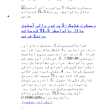
ویسٹرن فلیگ - 5 پرتوں والی آستین
کے ساتھ TL-5 ماڈل بالواسطہ
برننگ فرنس
فوائد/خصوصیات 1. مسلسل دباؤ اور
درجہ حرارت پر بلا تعطل صاف ہوا فراہم
کرنا۔ 2. درجہ حرارت میں وسیع ایڈجسٹ
ایبلٹی: 40~300℃۔ 3. خودکار آپریشن جس
میں بالواسطہ حرارتی نظام شامل ہے،
ایگزاسٹ گیس کے اخراج کے معیارات کی
تعمیل کرتا ہے۔ 4. عقلی ڈیزائن، خلائی
بچت کا ڈھانچہ، 75 فیصد تک تھرمل
کارکردگی کا حصول۔ 5. اندرونی ٹینک
پائیدار، اعلی درجہ حرارت مزاحم
سٹینلیس سٹیل سے بنایا گیا ہے۔
نردجیکرن ماڈل TL5 آؤٹ پٹ ہیٹ
(×104Kcal/h) آؤٹ پٹ مزاج...
انکوائری
تفصیل