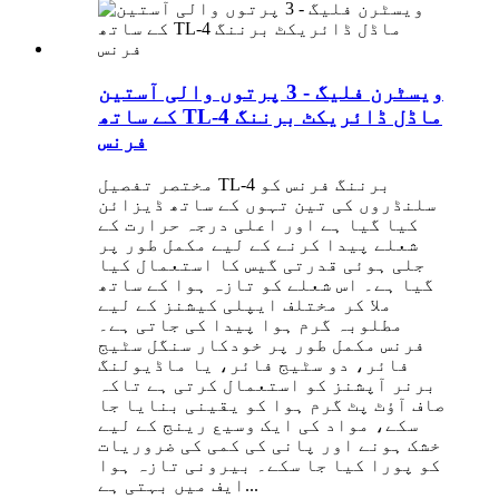
ویسٹرن فلیگ - 3 پرتوں والی آستین
کے ساتھ TL-4 ماڈل ڈائریکٹ برننگ
فرنس
مختصر تفصیل TL-4 برننگ فرنس کو
سلنڈروں کی تین تہوں کے ساتھ ڈیزائن
کیا گیا ہے اور اعلی درجہ حرارت کے
شعلے پیدا کرنے کے لیے مکمل طور پر
جلی ہوئی قدرتی گیس کا استعمال کیا
گیا ہے۔ اس شعلے کو تازہ ہوا کے ساتھ
ملا کر مختلف ایپلی کیشنز کے لیے
مطلوبہ گرم ہوا پیدا کی جاتی ہے۔
فرنس مکمل طور پر خودکار سنگل سٹیج
فائر، دو سٹیج فائر، یا ماڈیولنگ
برنر آپشنز کو استعمال کرتی ہے تاکہ
صاف آؤٹ پٹ گرم ہوا کو یقینی بنایا جا
سکے، مواد کی ایک وسیع رینج کے لیے
خشک ہونے اور پانی کی کمی کی ضروریات
کو پورا کیا جا سکے۔ بیرونی تازہ ہوا
ایف میں بہتی ہے...