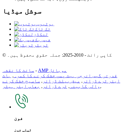
سوشل میڈیا
یوٹیوب
ٹک ٹاک
لنکڈن
فیس بک
ٹویٹر
© کاپی رائٹ - 2010-2025: جملہ حقوق محفوظ ہیں۔
AMP موبائل
-
سائٹ کا نقشہ
قدرتی گیس انرجی ہیٹ پمپ خشک کرنے کا کمرہ
,
ہاٹ
ایئر ٹرے ڈرائر
,
میش بیلٹ ڈرائر
,
ساسیج خشک کرنے
,
والی کابینہ
,
ٹرے ڈرائر
,
بھاپ ایئر ہیٹر
فون
ٹیلی فون