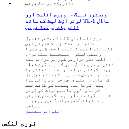
ویسٹرن فلیگ - اوپری انلیٹ اور
لوئر آؤٹ لیٹ کے ساتھ TL-1 ماڈل
ڈائریکٹ برننگ فرنس
مختصر تفصیل TL-1 دہن کا سامان 5
عناصر پر مشتمل ہے: قدرتی گیس
اگنائٹر + بند کنٹینر + حفاظتی کیس +
وینٹی لیٹر + مینجمنٹ میکانزم۔
اگنائٹر حرارتی طور پر مزاحم بند
کنٹینر میں مکمل دہن کے بعد گرم شعلہ
پیدا کرتا ہے، اور یہ شعلہ ٹھنڈی یا
دوبارہ گردش شدہ ہوا کے ساتھ گھل مل
کر تازہ، اعلی درجہ حرارت والی ہوا
پیدا کرتا ہے۔ پنکھے کی طاقت خشک
کرنے والوں یا سہولیات کو گرمی
فراہم کرنے کے لیے ہوا کو خارج کرتی
ہے۔ فوائد/خصوصیات 1. غیر پیچیدہ
ساخت...
انکوائری
تفصیل
فوری لنکس