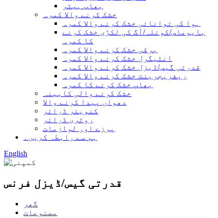
بھاپ ہیٹر
خشک کرنے والا کمرہ
ہوا کی توانائی خشک کرنے والا کمرہ
بایوماس/کوئلہ/آگ کی لکڑی خشک کرنے
کا کمرہ
برقی خشک کرنے والا کمرہ
انٹیگرل خشک کرنے والا کمرہ
قدرتی گیس/ڈیزل خشک کرنے والا کمرہ
ریفریجرینٹ خشک کرنے والا کمرہ
بھاپ خشک کرنے کا کمرہ
خشک کرنے والی کابینہ
دھواں پیدا کرنے والا
کنویئر ڈرائر
روٹری ڈرائر
پرزے اور لوازمات
ہم سے رابطہ کریں۔
English
قدرتی گیس/ڈیزل فرنس
گھر
مصنوعات