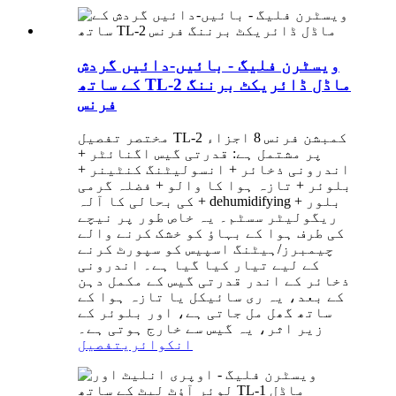
ویسٹرن فلیگ - بائیں-دائیں گردش
کے ساتھ TL-2 ماڈل ڈائریکٹ برننگ
فرنس
مختصر تفصیل TL-2 کمبشن فرنس 8 اجزاء
پر مشتمل ہے: قدرتی گیس اگنائٹر +
اندرونی ذخائر + انسولیٹنگ کنٹینر +
بلوئر + تازہ ہوا کا والو + فضلہ گرمی
کی بحالی کا آلہ + dehumidifying بلور +
ریگولیٹر سسٹم۔ یہ خاص طور پر نیچے
کی طرف ہوا کے بہاؤ کو خشک کرنے والے
چیمبرز/ہیٹنگ اسپیس کو سپورٹ کرنے
کے لیے تیار کیا گیا ہے۔ اندرونی
ذخائر کے اندر قدرتی گیس کے مکمل دہن
کے بعد، یہ ری سائیکل یا تازہ ہوا کے
ساتھ گھل مل جاتی ہے، اور بلوئر کے
زیر اثر، یہ گیس سے خارج ہوتی ہے۔
انکوائری
تفصیل