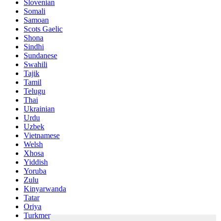
Slovenian
Somali
Samoan
Scots Gaelic
Shona
Sindhi
Sundanese
Swahili
Tajik
Tamil
Telugu
Thai
Ukrainian
Urdu
Uzbek
Vietnamese
Welsh
Xhosa
Yiddish
Yoruba
Zulu
Kinyarwanda
Tatar
Oriya
Turkmen