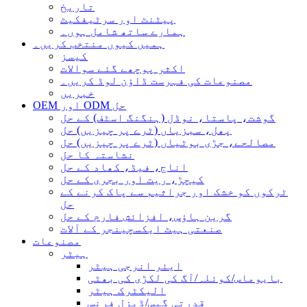
تاریخ
پیٹنٹ اور سرٹیفکیٹ
ہمارے ساتھ شامل ہوں۔
ہمیں کیوں منتخب کریں۔
کیسز
اکثر پوچھے گئے سوالات
مصنوعات کی فہرست ڈاؤن لوڈ کریں۔
خبریں
OEM اور ODM حل
گوشت، پاستا، نوڈل (ہنگنگ اسٹف) کے حل
پھل، سبزیاں (ٹرے پر چیزیں) حل
مصالحے، جڑی بوٹیاں (ٹرے پر چیزیں) حل
نشاستہ کا حل
اناج، فیڈ، کھاد کے حل
کیچڑ، ریت اور بجری کے حل
ٹرکوں کو خشک اور جراثیم سے پاک کرنے کے
حل
گرین ہاؤس، افزائش فارم کے حل
صنعتی ہیٹ ایکسچینجر کے آلات
مصنوعات
ہیٹر
ایئر انرجی ہیٹر
بایوماس/کوئلہ/آگ کی لکڑی کی بھٹی
الیکٹرک ہیٹر
قدرتی گیس/ڈیزل فرنس