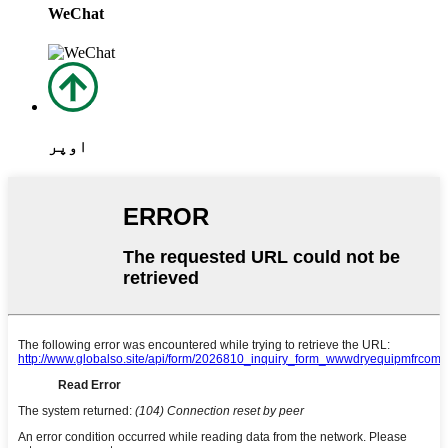
WeChat
اوپر