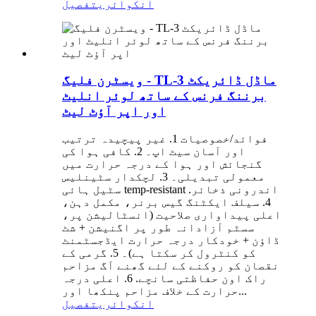
انکوائری
تفصیل
ویسٹرن فلیگ - TL-3 ماڈل ڈائریکٹ
برننگ فرنس کے ساتھ لوئر انلیٹ
اور اپر آؤٹ لیٹ
فوائد/خصوصیات 1. غیر پیچیدہ ترتیب
اور آسان سیٹ اپ۔ 2. کافی ہوا کی
گنجائش اور ہوا کے درجہ حرارت میں
معمولی تبدیلی۔ 3. لچکدار سٹینلیس
سٹیل ہائی temp-resistant اندرونی ذخائر.
4. سیلف ایکٹنگ گیس برنر، مکمل دہن،
اعلی پیداواری صلاحیت (انسٹالیشن پر،
سسٹم آزادانہ طور پر اگنیشن + شٹ
ڈاؤن + خودکار درجہ حرارت ایڈجسٹمنٹ
کو کنٹرول کر سکتا ہے)۔ 5. گرمی کے
نقصان کو روکنے کے لئے گھنے آگ مزاحم
راک اون حفاظتی سانچے. 6. اعلی درجہ
حرارت کے خلاف مزاحم پنکھا اور...
انکوائری
تفصیل