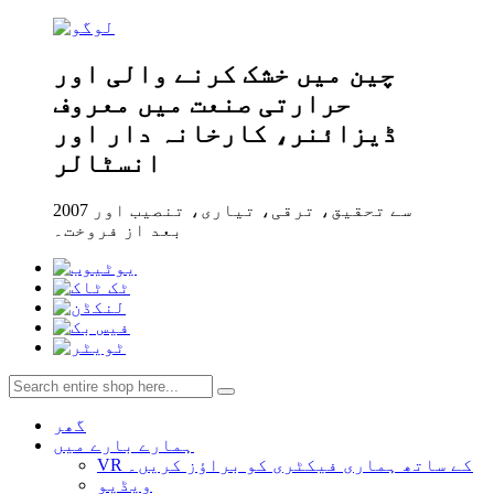
چین میں خشک کرنے والی اور
حرارتی صنعت میں معروف
ڈیزائنر، کارخانہ دار اور
انسٹالر
2007 سے تحقیق، ترقی، تیاری، تنصیب اور
بعد از فروخت۔
گھر
ہمارے بارے میں
VR کے ساتھ ہماری فیکٹری کو براؤز کریں۔
ویڈیو