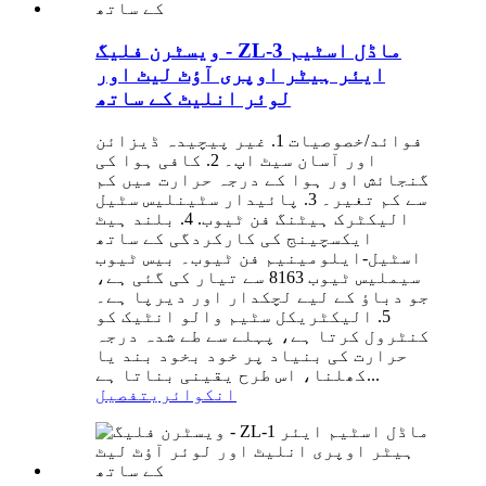
ویسٹرن فلیگ - ZL-3 ماڈل اسٹیم
ایئر ہیٹر اوپری آؤٹ لیٹ اور
لوئر انلیٹ کے ساتھ
فوائد/خصوصیات 1. غیر پیچیدہ ڈیزائن
اور آسان سیٹ اپ۔ 2. کافی ہوا کی
گنجائش اور ہوا کے درجہ حرارت میں کم
سے کم تغیر۔ 3. پائیدار سٹینلیس سٹیل
الیکٹرک ہیٹنگ فن ٹیوب. 4. بلند ہیٹ
ایکسچینج کی کارکردگی کے ساتھ
اسٹیل-ایلومینیم فن ٹیوب۔ بیس ٹیوب
سیملیس ٹیوب 8163 سے تیار کی گئی ہے،
جو دباؤ کے لیے لچکدار اور دیرپا ہے۔
5. الیکٹریکل سٹیم والو انٹیک کو
کنٹرول کرتا ہے، پہلے سے طے شدہ درجہ
حرارت کی بنیاد پر خود بخود بند یا
کھلنا، اس طرح یقینی بناتا ہے...
انکوائری
تفصیل