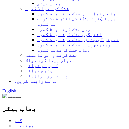
بھاپ ہیٹر
خشک کرنے والا کمرہ
ہوا کی توانائی خشک کرنے والا کمرہ
بایوماس/کوئلہ/آگ کی لکڑی خشک کرنے
کا کمرہ
برقی خشک کرنے والا کمرہ
انٹیگرل خشک کرنے والا کمرہ
قدرتی گیس/ڈیزل خشک کرنے والا کمرہ
ریفریجرینٹ خشک کرنے والا کمرہ
بھاپ خشک کرنے کا کمرہ
خشک کرنے والی کابینہ
دھواں پیدا کرنے والا
کنویئر ڈرائر
روٹری ڈرائر
پرزے اور لوازمات
ہم سے رابطہ کریں۔
English
بھاپ ہیٹر
گھر
مصنوعات