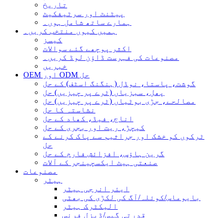
تاریخ
پیٹنٹ اور سرٹیفکیٹ
ہمارے ساتھ شامل ہوں۔
ہمیں کیوں منتخب کریں۔
کیسز
اکثر پوچھے گئے سوالات
مصنوعات کی فہرست ڈاؤن لوڈ کریں۔
خبریں
OEM اور ODM حل
گوشت، پاستا، نوڈل (ہنگنگ اسٹف) کے حل
پھل، سبزیاں (ٹرے پر چیزیں) حل
مصالحے، جڑی بوٹیاں (ٹرے پر چیزیں) حل
نشاستہ کا حل
اناج، فیڈ، کھاد کے حل
کیچڑ، ریت اور بجری کے حل
ٹرکوں کو خشک اور جراثیم سے پاک کرنے کے
حل
گرین ہاؤس، افزائش فارم کے حل
صنعتی ہیٹ ایکسچینجر کے آلات
مصنوعات
ہیٹر
ایئر انرجی ہیٹر
بایوماس/کوئلہ/آگ کی لکڑی کی بھٹی
الیکٹرک ہیٹر
قدرتی گیس/ڈیزل فرنس