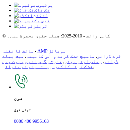
یوٹیوب
ٹک ٹاک
لنکڈن
فیس بک
ٹویٹر
© کاپی رائٹ - 2010-2025: جملہ حقوق محفوظ ہیں۔
AMP موبائل
-
سائٹ کا نقشہ
ٹرے ڈرائر
,
ساسیج خشک کرنے والی کابینہ
,
میش بیلٹ
ڈرائر
,
بھاپ ایئر ہیٹر
,
قدرتی گیس انرجی ہیٹ پمپ
,
خشک کرنے کا کمرہ
,
ہاٹ ایئر ٹرے ڈرائر
فون
ٹیلی فون
0086 400 9955163