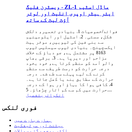
ویسٹرن فلیگ - ZL-1 ماڈل اسٹیم
ایئر ہیٹر اوپری انلیٹ اور لوئر
آؤٹ لیٹ کے ساتھ
فوائد/خصوصیات 1. بنیادی تعمیر، دلکش
شکل، سستی۔ 2. اسٹیل اور ایلومینیم
سے بنی فین کی ٹیوبیں، موثر ہیٹ
ایکسچینج۔ بنیادی ٹیوب سیملیس ٹیوب
8163 پر مشتمل ہے، جو دباؤ کے خلاف
مزاحم اور دیرپا ہے۔ 3. برقی بھاپ
والو آمد کو منظم کرتا ہے، خود بخود
درجہ حرارت کو درست طریقے سے منظم
کرنے کے لیے پہلے سے طے شدہ درجہ
حرارت کے مطابق بند یا کھل جاتا ہے۔
4. کافی ہوا کا بہاؤ اور ہوا کے درجہ
حرارت میں کم سے کم اتار چڑھاؤ۔ 5....
انکوائری
تفصیل
فوری لنکس
ہمارے بارے میں
پیٹنٹ اور سرٹیفکیٹ
اکثر پوچھے گئے سوالات