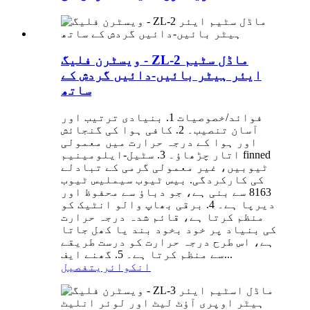
ویسٹرن فلیگ - ZL-2 ماڈل سٹیم
ایئر ہیٹر بائیں-دائیں گردش کے
ساتھ
فوائد/خصوصیات 1. بنیادی ترتیب اور
آسان تنصیب۔ 2. کافی ہوا کی گنجائش
اور ہوا کے درجہ حرارت میں معمولی
اتار چڑھاؤ۔ 3. سٹیل-ایلومینیم finned
ٹیوبیں، غیر معمولی گرمی کے تبادلے
کی کارکردگی. بیس ٹیوب سیملیس ٹیوب
8163 سے بنی ہے، جو دباؤ سے محفوظ اور
دیرپا ہے۔ 4. برقی بھاپ والو انٹیک کو
منظم کرتا ہے، قائم شدہ درجہ حرارت
کی بنیاد پر خود بخود بند یا کھل جاتا
ہے، اس طرح درجہ حرارت کو درست طریقے
سے منظم کرتا ہے۔ 5. گھنے ایف...
انکوائری
تفصیل