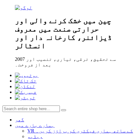
چین میں خشک کرنے والی اور
حرارتی صنعت میں معروف
ڈیزائنر، کارخانہ دار اور
انسٹالر
2007 سے تحقیق، ترقی، تیاری، تنصیب اور
بعد از فروخت۔
گھر
ہمارے بارے میں
VR کے ساتھ ہماری فیکٹری کو براؤز کریں۔
ویڈیو