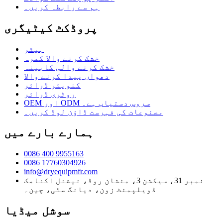
ہم سے رابطہ کریں۔
پروڈکٹ کیٹیگری
ہیٹر
خشک کرنے والا کمرہ
خشک کرنے والی کابینہ
دھواں پیدا کرنے والا
کنویئر ڈرائر
روٹری ڈرائر
OEM اور ODM سروس دستیاب ہے۔
مصنوعات کی فہرست ڈاؤن لوڈ کریں۔
ہمارے بارے میں
0086 400 9955163
0086 17760304926
info@dryequipmfr.com
نمبر 31، سیکشن 3، منشان روڈ، نیشنل اکنامک
ڈویلپمنٹ زون، دیانگ سٹی، چین۔
سوشل میڈیا