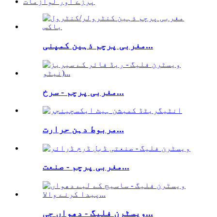
پرزے اور لوازمات
مغربی پرچم ذہین کمپنی...
مغربی پرچم - سرخ...
مربوط دہن حرارت...
مغربی پرچم - صنعت...
ویسٹرن فلیگ - دھواں جی...