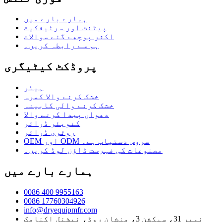
ہمارے بارے میں
پیٹنٹ اور سرٹیفکیٹ
اکثر پوچھے گئے سوالات
ہم سے رابطہ کریں۔
پروڈکٹ کیٹیگری
ہیٹر
خشک کرنے والا کمرہ
خشک کرنے والی کابینہ
دھواں پیدا کرنے والا
کنویئر ڈرائر
روٹری ڈرائر
OEM اور ODM سروس دستیاب ہے۔
مصنوعات کی فہرست ڈاؤن لوڈ کریں۔
ہمارے بارے میں
0086 400 9955163
0086 17760304926
info@dryequipmfr.com
نمبر 31، سیکشن 3، منشان روڈ، نیشنل اکنامک