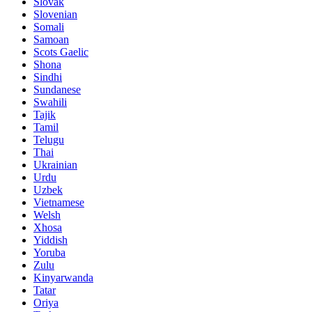
Slovak
Slovenian
Somali
Samoan
Scots Gaelic
Shona
Sindhi
Sundanese
Swahili
Tajik
Tamil
Telugu
Thai
Ukrainian
Urdu
Uzbek
Vietnamese
Welsh
Xhosa
Yiddish
Yoruba
Zulu
Kinyarwanda
Tatar
Oriya