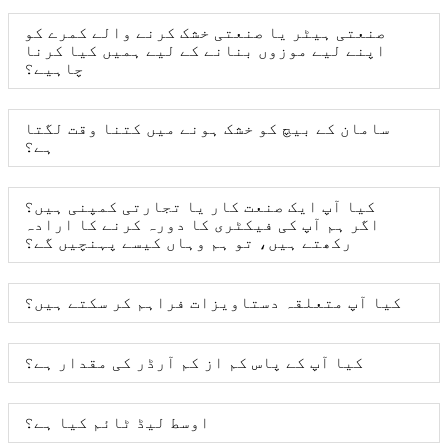
صنعتی ہیٹر یا صنعتی خشک کرنے والے کمرے کو
اپنے لیے موزوں بنانے کے لیے ہمیں کیا کرنا
چاہیے؟
سامان کے بیچ کو خشک ہونے میں کتنا وقت لگتا
ہے؟
کیا آپ ایک صنعت کار یا تجارتی کمپنی ہیں؟
اگر ہم آپ کی فیکٹری کا دورہ کرنے کا ارادہ
رکھتے ہیں، تو ہم وہاں کیسے پہنچیں گے؟
کیا آپ متعلقہ دستاویزات فراہم کر سکتے ہیں؟
کیا آپ کے پاس کم از کم آرڈر کی مقدار ہے؟
اوسط لیڈ ٹائم کیا ہے؟