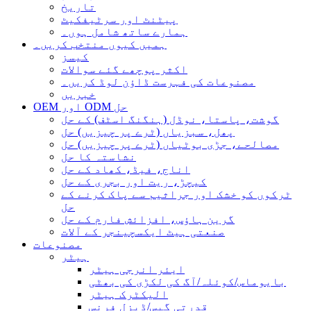
تاریخ
پیٹنٹ اور سرٹیفکیٹ
ہمارے ساتھ شامل ہوں۔
ہمیں کیوں منتخب کریں۔
کیسز
اکثر پوچھے گئے سوالات
مصنوعات کی فہرست ڈاؤن لوڈ کریں۔
خبریں
OEM اور ODM حل
گوشت، پاستا، نوڈل (ہنگنگ اسٹف) کے حل
پھل، سبزیاں (ٹرے پر چیزیں) حل
مصالحے، جڑی بوٹیاں (ٹرے پر چیزیں) حل
نشاستہ کا حل
اناج، فیڈ، کھاد کے حل
کیچڑ، ریت اور بجری کے حل
ٹرکوں کو خشک اور جراثیم سے پاک کرنے کے
حل
گرین ہاؤس، افزائش فارم کے حل
صنعتی ہیٹ ایکسچینجر کے آلات
مصنوعات
ہیٹر
ایئر انرجی ہیٹر
بایوماس/کوئلہ/آگ کی لکڑی کی بھٹی
الیکٹرک ہیٹر
قدرتی گیس/ڈیزل فرنس