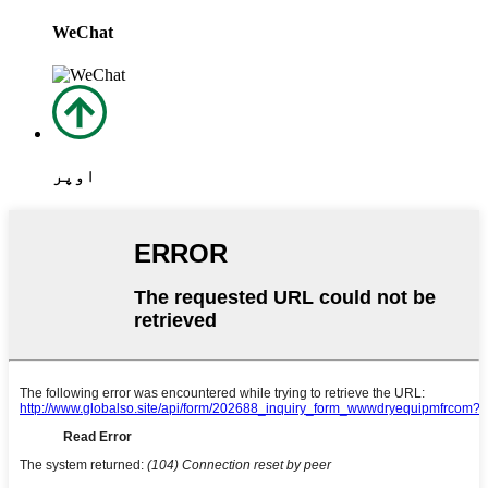
WeChat
اوپر