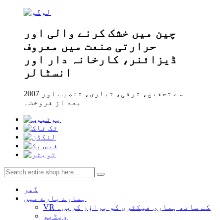
چین میں خشک کرنے والی اور
حرارتی صنعت میں معروف
ڈیزائنر، کارخانہ دار اور
انسٹالر
2007 سے تحقیق، ترقی، تیاری، تنصیب اور
بعد از فروخت۔
گھر
ہمارے بارے میں
VR کے ساتھ ہماری فیکٹری کو براؤز کریں۔
ویڈیو