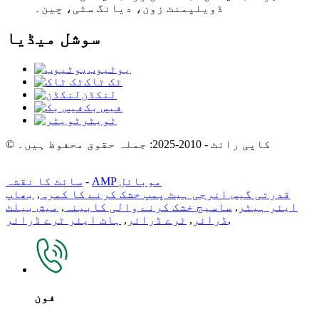
ڈویلپمنٹ زون، دیانگ سٹی، چین۔
سوشل میڈیا
یوٹیوب
ٹک ٹاک
لنکڈن
فیس بک
ٹویٹر
© کاپی رائٹ - 2010-2025: جملہ حقوق محفوظ ہیں۔
AMP موبائل
-
سائٹ کا نقشہ
قدرتی گیس انرجی ہیٹ پمپ خشک کرنے کا کمرہ
,
بھاپ
ایئر ہیٹر
,
ساسیج خشک کرنے والی کابینہ
,
میش بیلٹ
,
ڈرائر
,
ٹرے ڈرائر
,
ہاٹ ایئر ٹرے ڈرائر
فون