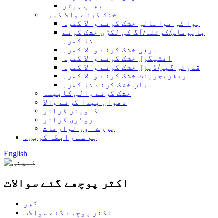
بھاپ ہیٹر
خشک کرنے والا کمرہ
ہوا کی توانائی خشک کرنے والا کمرہ
بایوماس/کوئلہ/آگ کی لکڑی خشک کرنے
کا کمرہ
برقی خشک کرنے والا کمرہ
انٹیگرل خشک کرنے والا کمرہ
قدرتی گیس/ڈیزل خشک کرنے والا کمرہ
ریفریجرینٹ خشک کرنے والا کمرہ
بھاپ خشک کرنے کا کمرہ
خشک کرنے والی کابینہ
دھواں پیدا کرنے والا
کنویئر ڈرائر
روٹری ڈرائر
پرزے اور لوازمات
ہم سے رابطہ کریں۔
English
اکثر پوچھے گئے سوالات
گھر
اکثر پوچھے گئے سوالات