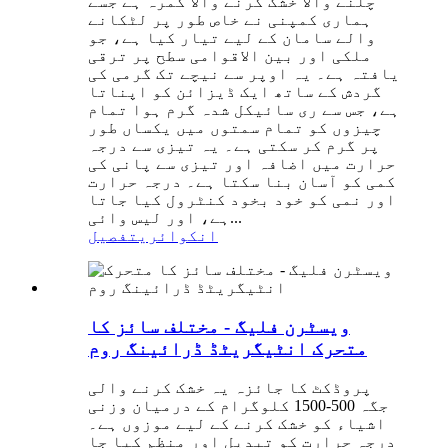
چلنے والا خشک کرنے والا کمرہ ہے جسے
ہماری کمپنی نے خاص طور پر لٹکانے
والے سامان کے لیے تیار کیا ہے، جو
ملکی اور بین الاقوامی سطح پر ترقی
یافتہ ہے۔ یہ اوپر سے نیچے تک گرمی کی
گردش کے ساتھ ایک ڈیزائن کو اپناتا
ہے، جس سے ری سائیکل شدہ گرم ہوا تمام
چیزوں کو تمام سمتوں میں یکساں طور
پر گرم کر سکتی ہے۔ یہ تیزی سے درجہ
حرارت میں اضافہ اور تیزی سے پانی کی
کمی کو آسان بنا سکتا ہے۔ درجہ حرارت
اور نمی کو خود بخود کنٹرول کیا جاتا
ہے، اور لیس وائی...
انکوائری
تفصیل
ویسٹرن فلیگ - مختلف سائز کا
متحرک انٹیگریٹڈ ڈرائینگ روم
پروڈکٹ کا جائزہ یہ خشک کرنے والی
جگہ 500-1500 کلوگرام کے درمیان وزنی
اشیاء کو خشک کرنے کے لیے موزوں ہے۔
درجہ حرارت کو تبدیل اور منظم کیا جا