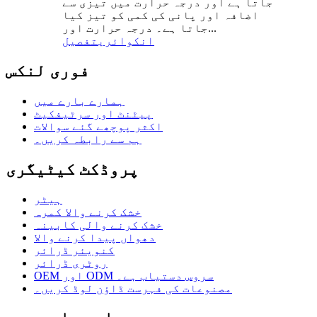
جاتا ہے اور درجہ حرارت میں تیزی سے
اضافہ اور پانی کی کمی کو تیز کیا
جاتا ہے۔ درجہ حرارت اور...
انکوائری
تفصیل
فوری لنکس
ہمارے بارے میں
پیٹنٹ اور سرٹیفکیٹ
اکثر پوچھے گئے سوالات
ہم سے رابطہ کریں۔
پروڈکٹ کیٹیگری
ہیٹر
خشک کرنے والا کمرہ
خشک کرنے والی کابینہ
دھواں پیدا کرنے والا
کنویئر ڈرائر
روٹری ڈرائر
OEM اور ODM سروس دستیاب ہے۔
مصنوعات کی فہرست ڈاؤن لوڈ کریں۔