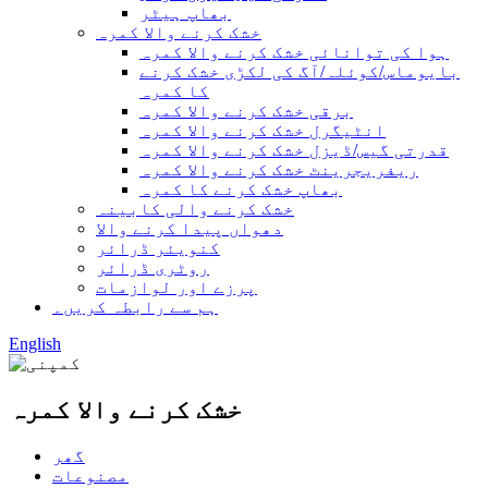
بھاپ ہیٹر
خشک کرنے والا کمرہ
ہوا کی توانائی خشک کرنے والا کمرہ
بایوماس/کوئلہ/آگ کی لکڑی خشک کرنے
کا کمرہ
برقی خشک کرنے والا کمرہ
انٹیگرل خشک کرنے والا کمرہ
قدرتی گیس/ڈیزل خشک کرنے والا کمرہ
ریفریجرینٹ خشک کرنے والا کمرہ
بھاپ خشک کرنے کا کمرہ
خشک کرنے والی کابینہ
دھواں پیدا کرنے والا
کنویئر ڈرائر
روٹری ڈرائر
پرزے اور لوازمات
ہم سے رابطہ کریں۔
English
خشک کرنے والا کمرہ
گھر
مصنوعات