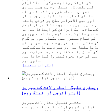
ڈرائینگ روم ایک سرکردہ ہاٹ ایئر
کنویکشن ڈرائینگ روم ہے جسے ہماری
کمپنی نے خاص طور پر لٹکانے والے
سامان کے لیے تیار کیا ہے، جو ملکی
اور بین الاقوامی سطح پر ترقی یافتہ
ہے۔ یہ اوپر سے نیچے تک گرمی کی گردش
کے ساتھ ایک ڈیزائن کو اپناتا ہے، جس
سے ری سائیکل شدہ گرم ہوا تمام چیزوں
کو تمام سمتوں میں یکساں طور پر گرم
کر سکتی ہے۔ یہ تیزی سے درجہ حرارت کو
بڑھا سکتا ہے اور تیزی سے پانی کی کمی
کو آسان بنا سکتا ہے۔ درجہ حرارت اور
نمی کو خود بخود کنٹرول کیا جاتا ہے،
اور لیس...
انکوائری
تفصیل
ویسٹرن فلیگ - اسٹار لائٹ کے سیریز
(ایئر انرجی ڈرائینگ روم)
مختصر تفصیل: سٹار لائٹ سیریز
ڈرائینگ روم ایک سرکردہ گرم ہوا سے