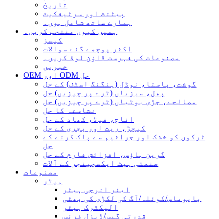
تاریخ
پیٹنٹ اور سرٹیفکیٹ
ہمارے ساتھ شامل ہوں۔
ہمیں کیوں منتخب کریں۔
کیسز
اکثر پوچھے گئے سوالات
مصنوعات کی فہرست ڈاؤن لوڈ کریں۔
خبریں
OEM اور ODM حل
گوشت، پاستا، نوڈل (ہنگنگ اسٹف) کے حل
پھل، سبزیاں (ٹرے پر چیزیں) حل
مصالحے، جڑی بوٹیاں (ٹرے پر چیزیں) حل
نشاستہ کا حل
اناج، فیڈ، کھاد کے حل
کیچڑ، ریت اور بجری کے حل
ٹرکوں کو خشک اور جراثیم سے پاک کرنے کے
حل
گرین ہاؤس، افزائش فارم کے حل
صنعتی ہیٹ ایکسچینجر کے آلات
مصنوعات
ہیٹر
ایئر انرجی ہیٹر
بایوماس/کوئلہ/آگ کی لکڑی کی بھٹی
الیکٹرک ہیٹر
قدرتی گیس/ڈیزل فرنس