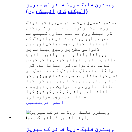
ویسٹرن فلیگ - ریڈ فائر ڈی سیریز
(الیکٹرک ڈرائینگ روم)
مختصر تفصیل ریڈ فائر سیریز ڈرائینگ
روم ایک سرکردہ ہاٹ ایئر کنویکشن
ڈرائینگ روم ہے جسے ہماری کمپنی نے
خصوصی طور پر ٹرے ٹائپ ڈرائینگ کے
لیے تیار کیا ہے جسے ملکی اور بین
الاقوامی سطح پر وسیع پیمانے پر
پہچانا جاتا ہے۔ یہ بائیں-دائیں/
دائیں-بائیں متواتر گرم ہوا کی گردش
کے ساتھ ڈیزائن کو اپناتا ہے۔ گرم
ہوا کا استعمال سائیکل کے بعد نسل در
نسل کیا جاتا ہے، جس سے تمام چیزوں کو
تمام سمتوں میں یکساں طور پر گرم کیا
جاتا ہے اور درجہ حرارت میں تیزی سے
اضافہ اور پانی کی کمی کو تیز کیا
جاتا ہے۔ درجہ حرارت اور...
انکوائری
تفصیل
ویسٹرن فلیگ - ریڈ فائر کے سیریز