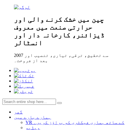
چین میں خشک کرنے والی اور
حرارتی صنعت میں معروف
ڈیزائنر، کارخانہ دار اور
انسٹالر
2007 سے تحقیق، ترقی، تیاری، تنصیب اور
بعد از فروخت۔
گھر
ہمارے بارے میں
VR کے ساتھ ہماری فیکٹری کو براؤز کریں۔
ویڈیو