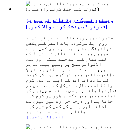
ویسٹرن فلیگ - ریڈ فائر ٹی سیریز
(قدرتی گیس خشک کرنے والا کمرہ)
مختصر تفصیل ریڈ فائر سیریز ڈرائینگ
روم ایک سرکردہ ہاٹ ایئر کنویکشن
ڈرائینگ روم ہے جسے ہماری کمپنی نے
خصوصی طور پر ٹرے ٹائپ ڈرائینگ کے
لیے تیار کیا ہے جسے ملکی اور بین
الاقوامی سطح پر وسیع پیمانے پر
پہچانا جاتا ہے۔ یہ بائیں-دائیں/
دائیں-بائیں متواتر گرم ہوا کی گردش
کے ساتھ ڈیزائن کو اپناتا ہے۔ گرم
ہوا کا استعمال سائیکل کے بعد نسل در
نسل کیا جاتا ہے، جس سے تمام چیزوں کو
تمام سمتوں میں یکساں طور پر گرم کیا
جاتا ہے اور درجہ حرارت میں تیزی سے
اضافہ اور پانی کی کمی کو تیز کیا
جاتا ہے۔ درجہ حرارت اور...
انکوائری
تفصیل