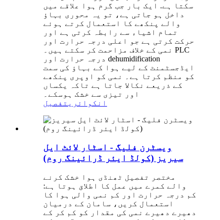
سکتا ہے. ایک بار جب گرم ہوا علاقے میں
داخل ہو جاتی ہے، تو یہ محوری بہاؤ
والے پنکھے کا استعمال کرتے ہوئے
تمام اشیاء سے رابطہ کرتی ہے اور
حرکت کرتی ہے جو اعلی درجہ حرارت اور
نمی کے خلاف مزاحمت کر سکتے ہیں۔ PLC
درجہ حرارت اور dehumidification
ایڈجسٹمنٹ کے لیے ہوا کے بہاؤ کی سمت
کو منظم کرتا ہے۔ نمی کو اوپری پنکھے
کے ذریعے نکالا جاتا ہے تاکہ یکساں
اور تیزی سے خشک ہوسکے۔
انکوائری
تفصیل
ویسٹرن فلیگ - اسٹار لائٹ ایل
سیریز (کولڈ ایئر ڈرائینگ روم)
مختصر تفصیل ٹھنڈی ہوا خشک کرنے
والے کمرے میں عمل کا اطلاق ہوتا ہے:
کم درجہ حرارت اور کم نمی والی ہوا کا
استعمال کریں، سامان کے درمیان
دھیرے دھیرے نمی کی مقدار کو کم کر کے