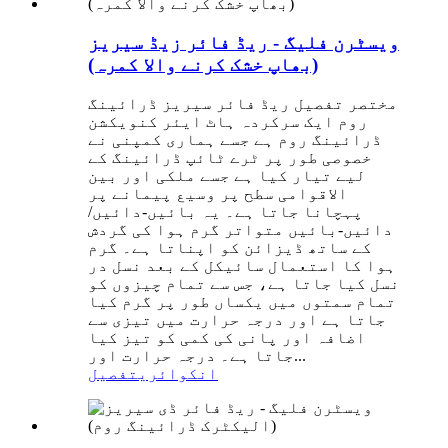
ویسٹرن فلیگ - ریڈ فائر زیڈ سیریز
(بھاپ خشک کرنے والا کمرہ)
مختصر تفصیل ریڈ فائر سیریز ڈرائینگ
روم ایک سرکردہ ہاٹ ایئر کنویکشن
ڈرائینگ روم ہے جسے ہماری کمپنی نے
خصوصی طور پر ٹرے ٹائپ ڈرائینگ کے
لیے تیار کیا ہے جسے ملکی اور بین
الاقوامی سطح پر وسیع پیمانے پر
پہچانا جاتا ہے۔ یہ بائیں-دائیں/
دائیں-بائیں متواتر گرم ہوا کی گردش
کے ساتھ ڈیزائن کو اپناتا ہے۔ گرم
ہوا کا استعمال سائیکل کے بعد نسل در
نسل کیا جاتا ہے، جس سے تمام چیزوں کو
تمام سمتوں میں یکساں طور پر گرم کیا
جاتا ہے اور درجہ حرارت میں تیزی سے
اضافہ اور پانی کی کمی کو تیز کیا
جاتا ہے۔ درجہ حرارت اور...
انکوائری
تفصیل