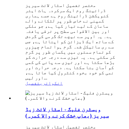
مختصر تفصیل اسٹار لائٹ سیریز
ڈرائینگ روم ایک سرکردہ ہاٹ ایئر
کنویکشن ڈرائینگ روم ہے جسے ہماری
کمپنی نے خاص طور پر لٹکانے والے
سامان کے لیے تیار کیا ہے، جو ملکی
اور بین الاقوامی سطح پر ترقی یافتہ
ہے۔ یہ اوپر سے نیچے تک گرمی کی گردش
کے ساتھ ایک ڈیزائن کو اپناتا ہے، جس
سے ری سائیکل شدہ گرم ہوا تمام چیزوں
کو تمام سمتوں میں یکساں طور پر گرم
کر سکتی ہے۔ یہ تیزی سے درجہ حرارت کو
بڑھا سکتا ہے اور تیزی سے پانی کی کمی
کو آسان بنا سکتا ہے۔ درجہ حرارت اور
نمی کو خود بخود کنٹرول کیا جاتا ہے،
اور لیس...
انکوائری
تفصیل
ویسٹرن فلیگ - اسٹار لائٹ زیڈ
سیریز (بھاپ خشک کرنے والا کمرہ)
مختصر تفصیل اسٹار لائٹ سیریز