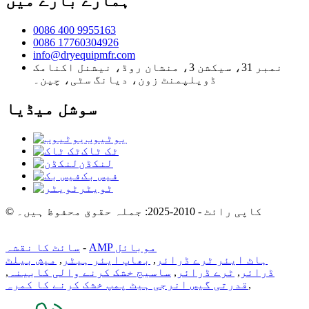
ہمارے بارے میں
0086 400 9955163
0086 17760304926
info@dryequipmfr.com
نمبر 31، سیکشن 3، منشان روڈ، نیشنل اکنامک
ڈویلپمنٹ زون، دیانگ سٹی، چین۔
سوشل میڈیا
یوٹیوب
ٹک ٹاک
لنکڈن
فیس بک
ٹویٹر
© کاپی رائٹ - 2010-2025: جملہ حقوق محفوظ ہیں۔
AMP موبائل
-
سائٹ کا نقشہ
ہاٹ ایئر ٹرے ڈرائر
,
بھاپ ایئر ہیٹر
,
میش بیلٹ
ڈرائر
,
ٹرے ڈرائر
,
ساسیج خشک کرنے والی کابینہ
,
,
قدرتی گیس انرجی ہیٹ پمپ خشک کرنے کا کمرہ