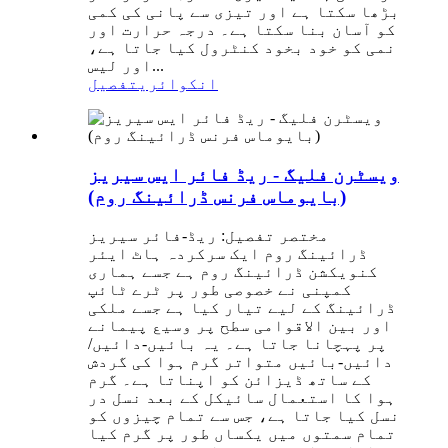
بڑھا سکتا ہے اور تیزی سے پانی کی کمی
کو آسان بنا سکتا ہے۔ درجہ حرارت اور
نمی کو خود بخود کنٹرول کیا جاتا ہے،
اور لیس...
انکوائری
تفصیل
ویسٹرن فلیگ - ریڈ فائر ایس سیریز
(بایوماس فرنس ڈرائینگ روم)
مختصر تفصیل: ریڈ-فائر سیریز
ڈرائینگ روم ایک سرکردہ ہاٹ ایئر
کنویکشن ڈرائینگ روم ہے جسے ہماری
کمپنی نے خصوصی طور پر ٹرے ٹائپ
ڈرائینگ کے لیے تیار کیا ہے جسے ملکی
اور بین الاقوامی سطح پر وسیع پیمانے
پر پہچانا جاتا ہے۔ یہ بائیں-دائیں/
دائیں-بائیں متواتر گرم ہوا کی گردش
کے ساتھ ڈیزائن کو اپناتا ہے۔ گرم
ہوا کا استعمال سائیکل کے بعد نسل در
نسل کیا جاتا ہے، جس سے تمام چیزوں کو
تمام سمتوں میں یکساں طور پر گرم کیا