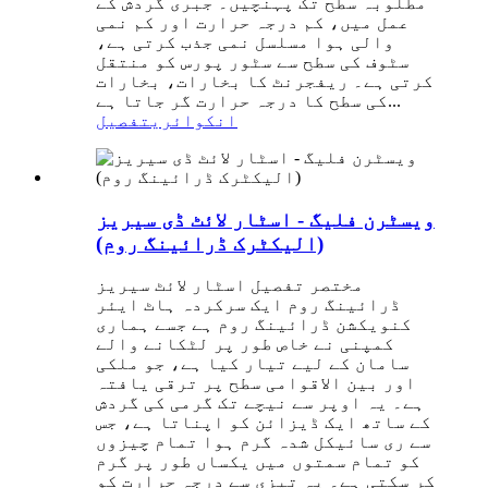
مطلوبہ سطح تک پہنچیں۔ جبری گردش کے
عمل میں، کم درجہ حرارت اور کم نمی
والی ہوا مسلسل نمی جذب کرتی ہے،
سٹوف کی سطح سے سٹور پورس کو منتقل
کرتی ہے۔ ریفجرنٹ کا بخارات، بخارات
کی سطح کا درجہ حرارت گر جاتا ہے...
انکوائری
تفصیل
ویسٹرن فلیگ - اسٹار لائٹ ڈی سیریز
(الیکٹرک ڈرائینگ روم)
مختصر تفصیل اسٹار لائٹ سیریز
ڈرائینگ روم ایک سرکردہ ہاٹ ایئر
کنویکشن ڈرائینگ روم ہے جسے ہماری
کمپنی نے خاص طور پر لٹکانے والے
سامان کے لیے تیار کیا ہے، جو ملکی
اور بین الاقوامی سطح پر ترقی یافتہ
ہے۔ یہ اوپر سے نیچے تک گرمی کی گردش
کے ساتھ ایک ڈیزائن کو اپناتا ہے، جس
سے ری سائیکل شدہ گرم ہوا تمام چیزوں
کو تمام سمتوں میں یکساں طور پر گرم
کر سکتی ہے۔ یہ تیزی سے درجہ حرارت کو