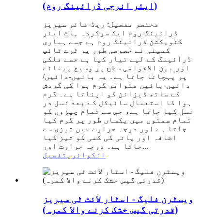
(ایئر انرجی ڈرائینگ روم)
مختصر تفصیل: ریڈ-فائر سیریز
ڈرائینگ روم ایک سرکردہ ہاٹ ایئر
کنویکشن ڈرائینگ روم ہے جسے ہماری
کمپنی نے خصوصی طور پر ٹرے ٹائپ
ڈرائینگ کے لیے تیار کیا ہے جسے ملکی
اور بین الاقوامی سطح پر وسیع پیمانے
پر پہچانا جاتا ہے۔ یہ بائیں-دائیں/
دائیں-بائیں متواتر گرم ہوا کی گردش
کے ساتھ ڈیزائن کو اپناتا ہے۔ گرم
ہوا کا استعمال سائیکل کے بعد نسل در
نسل کیا جاتا ہے، جس سے تمام چیزوں کو
تمام سمتوں میں یکساں طور پر گرم کیا
جاتا ہے اور درجہ حرارت میں تیزی سے
اضافہ اور پانی کی کمی کو تیز کیا
جاتا ہے۔ درجہ حرارت اور...
انکوائری
تفصیل
ویسٹرن فلیگ - اسٹار لائٹ ٹی سیریز
(قدرتی گیس خشک کرنے والا کمرہ)