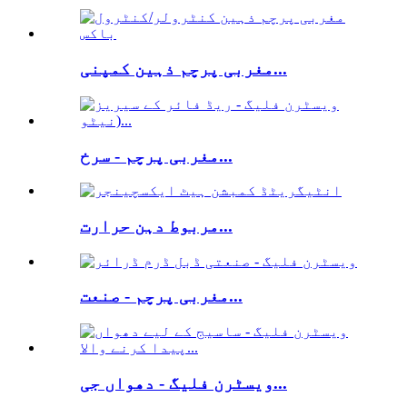
مغربی پرچم ذہین کمپنی...
مغربی پرچم - سرخ...
مربوط دہن حرارت...
مغربی پرچم - صنعت...
ویسٹرن فلیگ - دھواں جی...