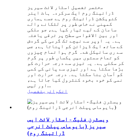
مختصر تفصیل اسٹار لائٹ سیریز
ڈرائینگ روم ایک سرکردہ ہاٹ ایئر
کنویکشن ڈرائینگ روم ہے جسے ہماری
کمپنی نے خاص طور پر لٹکانے والے
سامان کے لیے تیار کیا ہے، جو ملکی
اور بین الاقوامی سطح پر ترقی یافتہ
ہے۔ یہ اوپر سے نیچے تک گرمی کی گردش
کے ساتھ ایک ڈیزائن کو اپناتا ہے، جس
سے ری سائیکل شدہ گرم ہوا تمام چیزوں
کو تمام سمتوں میں یکساں طور پر گرم
کر سکتی ہے۔ یہ تیزی سے درجہ حرارت کو
بڑھا سکتا ہے اور تیزی سے پانی کی کمی
کو آسان بنا سکتا ہے۔ درجہ حرارت اور
نمی کو خود بخود کنٹرول کیا جاتا ہے،
اور لیس...
انکوائری
تفصیل
ویسٹرن فلیگ - اسٹار لائٹ ایس
سیریز (بایوماس پیلٹ انرجی
ڈرائینگ روم)