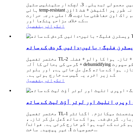
فوائد/خصوصیات 1. غیر پیچیدہ ترتیب اور آسان سیٹ اپ۔ 2. کافی ہوا کی گنجائش اور ہوا کے درجہ حرارت میں معمولی تبدیلی۔ 3. لچکدار سٹینلیس سٹیل
ہائی temp-resistant اندرونی ذخائر. 4. سیلف ایکٹنگ گیس برنر، مکمل دہن، اعلی پیداواری صلاحیت (انسٹالیشن پر، سسٹم آزادانہ طور پر اگنیشن + شٹ ڈاؤن
+ خودکار درجہ حرارت ایڈجسٹمنٹ کو کنٹرول کر سکتا ہے)۔ 5. گرمی کے نقصان کو روکنے کے لئے گھنے آگ مزاحم راک اون حفاظتی سانچے. 6. اعلی درجہ حرارت
کے خلاف مزاحم پنکھا اور...
انکوائری
تفصیل
مختصر تفصیل TL-2 کمبشن فرنس 8 اجزاء پر مشتمل ہے: قدرتی گیس اگنائٹر + اندرونی ذخائر + انسولیٹنگ کنٹینر + بلوئر + تازہ ہوا کا والو + فضلہ
گرمی کی بحالی کا آلہ + dehumidifying بلور + ریگولیٹر سسٹم۔ یہ خاص طور پر نیچے کی طرف ہوا کے بہاؤ کو خشک کرنے والے چیمبرز/ہیٹنگ اسپیس کو سپورٹ
ازہ ہوا کے ساتھ گھل مل جاتی ہے، اور بلوئر
کے زیر اثر، یہ گیس سے خارج ہوتی ہے۔
انکوائری
تفصیل
مختصر تفصیل TL-1 دہن کا سامان 5 عناصر پر مشتمل ہے: قدرتی گیس اگنائٹر + بند کنٹینر + حفاظتی کیس + وینٹی لیٹر + مینجمنٹ میکانزم۔ اگنائٹر
بارہ گردش شدہ ہوا کے ساتھ گھل مل کر تازہ،
م کرنے کے لیے ہوا کو خارج کرتی ہے۔ فوائد/
خصوصیات 1. غیر پیچیدہ ساخت...