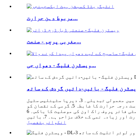
مربوط دہن حرارت...
مغربی پرچم - صنعت...
ویسٹرن فلیگ - دھواں جی...
فوائد/خصوصیات 1. سیدھا سادا انتظام اور آسان سیٹ اپ۔ 2. کافی ہوا کا بہاؤ اور ہوا کے درجہ حرارت میں معمولی تبدیلی۔ 3. دیرپا سٹینلیس سٹیل
الیکٹرک ہیٹنگ فینڈ ٹیوب۔ 4. خودکار آپریٹنگ میکانزم، گروپ اسٹارٹ اینڈ سٹاپ، چھوٹا بوجھ، درست درجہ حرارت کا ضابطہ 5. گرمی کے نقصان کو
روکنے کے لیے ہائی ڈینسٹی فائر پروف راک اون کی موصلیت کا باکس۔ 6. IP54 حفاظتی درجہ بندی اور H-کلاس موصلیت کی درجہ بندی کے ساتھ پنکھا اعلی
انکوائری
تفصیل