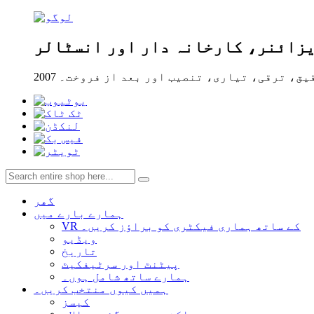
یزائنر، کارخانہ دار اور انسٹالر
ے تحقیق، ترقی، تیاری، تنصیب اور بعد از فروخت۔
گھر
ہمارے بارے میں
VR کے ساتھ ہماری فیکٹری کو براؤز کریں۔
ویڈیو
تاریخ
پیٹنٹ اور سرٹیفکیٹ
ہمارے ساتھ شامل ہوں۔
ہمیں کیوں منتخب کریں۔
کیسز