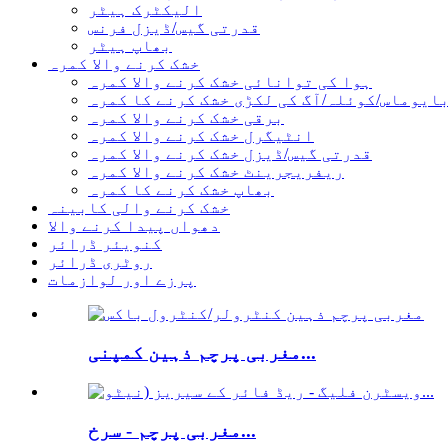
الیکٹرک ہیٹر
قدرتی گیس/ڈیزل فرنس
بھاپ ہیٹر
خشک کرنے والا کمرہ
ہوا کی توانائی خشک کرنے والا کمرہ
ایوماس/کوئلہ/آگ کی لکڑی خشک کرنے کا کمرہ
برقی خشک کرنے والا کمرہ
انٹیگرل خشک کرنے والا کمرہ
قدرتی گیس/ڈیزل خشک کرنے والا کمرہ
ریفریجرینٹ خشک کرنے والا کمرہ
بھاپ خشک کرنے کا کمرہ
خشک کرنے والی کابینہ
دھواں پیدا کرنے والا
کنویئر ڈرائر
روٹری ڈرائر
پرزے اور لوازمات
مغربی پرچم ذہین کمپنی...
مغربی پرچم - سرخ...