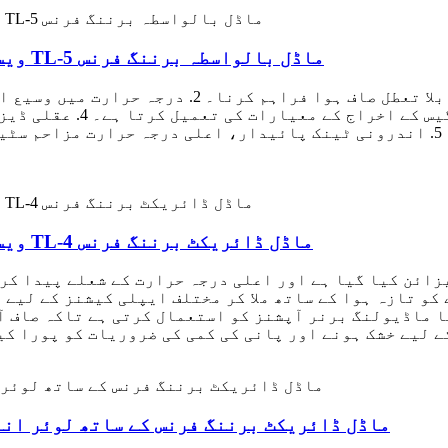
ویسٹرن فلیگ - 5 پرتوں والی آستین کے ساتھ TL-5 ماڈل بالواسطہ برننگ فرنس
کارکردگی کا حصول۔ 5. اندرونی ٹینک پائیدار، اعلی درجہ حرارت مزاحم سٹینلیس سٹ
ویسٹرن فلیگ - 3 پرتوں والی آستین کے ساتھ TL-4 ماڈل ڈائریکٹ برننگ فرنس
کو تازہ ہوا کے ساتھ ملا کر مختلف ایپلی کیشنز کے لیے 
ا ماڈیولنگ برنر آپشنز کو استعمال کرتی ہے تاکہ صاف آ
ویسٹرن فلیگ - TL-3 ماڈل ڈائریکٹ برننگ فرنس کے ساتھ لو