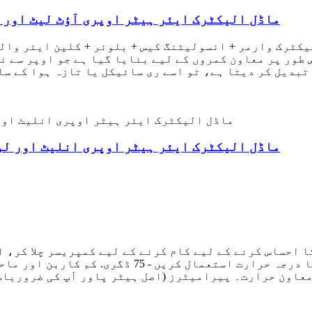
ویسٹرن فلیگ - DL-3 ماڈل الیکٹرک ایئر ہیٹر اوپری آؤٹ لی
ور پر معاون کمروں کے لیے بنایا گیا ہے جو اوپر سے نی
بدیل کر دیتا ہے، تو اسے ری سائیکل یا تازہ ہوا کے سات
ویسٹرن فلیگ - DL-1 ماڈل الیکٹرک ایئر ہیٹر اوپری انلیٹ 
احساس کرنے کے لیے کام کرنے کے لیے کمپریسر چلا کر، ا
استعمال کیا جا سکتا ہے۔ درجہ حرارت کمرے کا درجہ