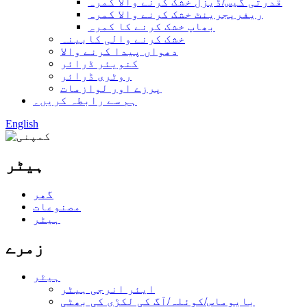
قدرتی گیس/ڈیزل خشک کرنے والا کمرہ
ریفریجرینٹ خشک کرنے والا کمرہ
بھاپ خشک کرنے کا کمرہ
خشک کرنے والی کابینہ
دھواں پیدا کرنے والا
کنویئر ڈرائر
روٹری ڈرائر
پرزے اور لوازمات
ہم سے رابطہ کریں۔
English
ہیٹر
گھر
مصنوعات
ہیٹر
زمرے
ہیٹر
ایئر انرجی ہیٹر
بایوماس/کوئلہ/آگ کی لکڑی کی بھٹی