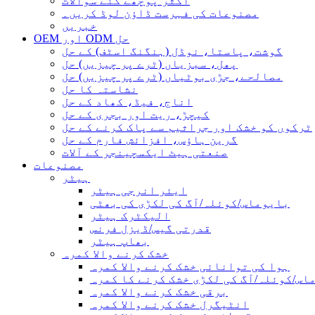
اکثر پوچھے گئے سوالات
مصنوعات کی فہرست ڈاؤن لوڈ کریں۔
خبریں
OEM اور ODM حل
گوشت، پاستا، نوڈل (ہنگنگ اسٹف) کے حل
پھل، سبزیاں (ٹرے پر چیزیں) حل
مصالحے، جڑی بوٹیاں (ٹرے پر چیزیں) حل
نشاستہ کا حل
اناج، فیڈ، کھاد کے حل
کیچڑ، ریت اور بجری کے حل
ٹرکوں کو خشک اور جراثیم سے پاک کرنے کے حل
گرین ہاؤس، افزائش فارم کے حل
صنعتی ہیٹ ایکسچینجر کے آلات
مصنوعات
ہیٹر
ایئر انرجی ہیٹر
بایوماس/کوئلہ/آگ کی لکڑی کی بھٹی
الیکٹرک ہیٹر
قدرتی گیس/ڈیزل فرنس
بھاپ ہیٹر
خشک کرنے والا کمرہ
ہوا کی توانائی خشک کرنے والا کمرہ
اس/کوئلہ/آگ کی لکڑی خشک کرنے کا کمرہ
برقی خشک کرنے والا کمرہ
انٹیگرل خشک کرنے والا کمرہ