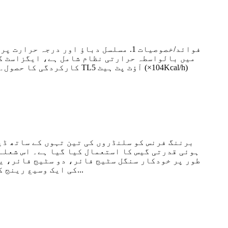
ہوئی قدرتی گیس کا استعمال کیا گیا ہے۔ اس شعلے 
طور پر خودکار سنگل سٹیج فائر، دو سٹیج فائر، ی
کی ایک وسیع رینج کے لیے خشک ہونے اور پانی کی کمی کی ضروریات کو پورا کیا جا سکے۔ بیرونی تازہ ہوا ایف میں بہتی ہے...