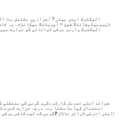
ڈیہومیڈیفائنگ فین + آپریٹنگ میکانزم۔ یہ خاص ط
الیکٹرک وارمر برقی توانائی کو حرارت میں ت
فوائد اعلی تھرمل کارکردگی، گرمی کی منتقلی کا 