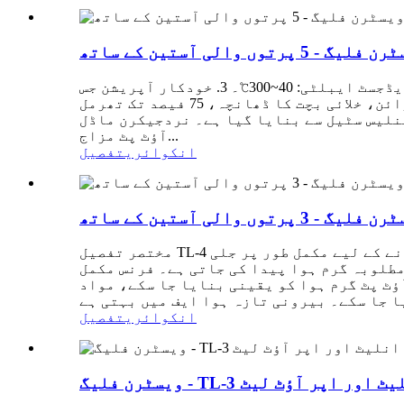
فوائد/خصوصیات 1. مسلسل دباؤ اور درجہ حرارت پر بلا تعطل صاف ہوا فراہم کرنا۔ 2. درجہ حرارت میں وسیع ایڈجسٹ ایبلٹی: 40~300℃۔ 3. خودکار آپریشن جس
میں بالواسطہ حرارتی نظام شامل ہے، ایگزاسٹ گیس کے اخراج کے معیارات کی تعمیل کرتا ہے۔ 4. عقلی ڈیزائن، خلائی بچت کا ڈھانچہ، 75 فیصد تک تھرمل
یل سے بنایا گیا ہے۔ نردجیکرن ماڈل TL5 آؤٹ پٹ ہیٹ (×104Kcal/h)
آؤٹ پٹ مزاج...
انکوائری
تفصیل
مختصر تفصیل TL-4 برننگ فرنس کو سلنڈروں کی تین تہوں کے ساتھ ڈیزائن کیا گیا ہے اور اعلی درجہ حرارت کے شعلے پیدا کرنے کے لیے مکمل طور پر جلی
مطلوبہ گرم ہوا پیدا کی جاتی ہے۔ فرنس مکمل
ؤٹ پٹ گرم ہوا کو یقینی بنایا جا سکے، مواد
انکوائری
تفصیل
ئر انلیٹ اور اپر آؤٹ لیٹ