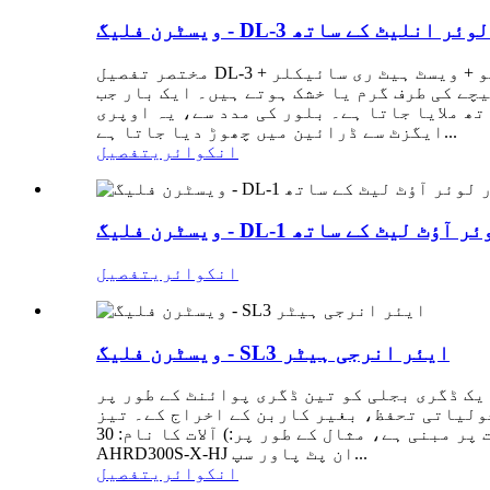
ٹ اور لوئر انلیٹ کے ساتھ
مختصر تفصیل DL-3 الیکٹرک ایئر ہیٹر 7 اجزاء پر مشتمل ہے: الیکٹرک وارمر + انسولیٹنگ کیس + بلوئر + کلین ایئر والو + ویسٹ ہیٹ ری سائیکلر +
چے کی طرف گرم یا خشک ہوتے ہیں۔ ایک بار جب
ھ ملایا جاتا ہے۔ بلور کی مدد سے، یہ اوپری
ایگزٹ سے ڈرائین میں چھوڑ دیا جاتا ہے...
انکوائری
تفصیل
اور لوئر آؤٹ لیٹ کے ساتھ
انکوائری
تفصیل
ویسٹرن فلیگ - SL3 ایئر انرجی ہیٹر
یک ڈگری بجلی کو تین ڈگری پوائنٹ کے طور پر
 حرارت استعمال کریں - 75 ڈگری. کم کاربن اور ماحولیاتی تحفظ، بغیر کاربن کے اخراج کے۔ تیز
گرمی کے لیے کافی برقی معاون حرارت۔ پیرامیٹرز (اصل ہیٹر پاور آپ کی ضروریات پر مبنی ہے، مثال کے طور پر:) آلات کا نام: 30P ایئر انرجی ڈرائر ماڈل:
AHRD300S-X-HJ ان پٹ پاور سپ...
انکوائری
تفصیل