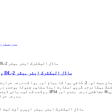
ویسٹرن فلیگ - بائیں-دائیں گردش کے ساتھ DL-2 ماڈل الیکٹرک ایئر ہیٹر
درجہ حرارت اور زیادہ نمی کے خلاف مزاحم ہے۔ 7. بائیں...