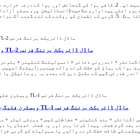
ویسٹرن فلیگ - بائیں-دائیں گردش کے ساتھ TL-2 ماڈل ڈائریکٹ برننگ فرنس
اندر قدرتی گیس کے مکمل دہن کے بعد، یہ ری سائیکل یا ت
ویسٹرن فلیگ - اوپری انلیٹ اور لوئر آؤٹ لیٹ کے ساتھ TL-1 ماڈل ڈائریکٹ برننگ فرنس
 بعد گرم شعلہ پیدا کرتا ہے، اور یہ شعلہ ٹھنڈی یا دو
نکھے کی طاقت خشک کرنے والوں یا سہولیات کو گرمی فراہ